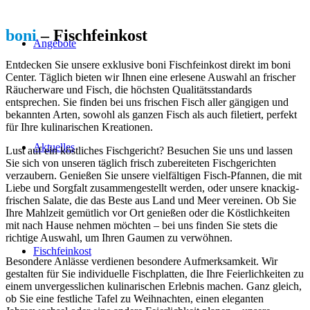
boni
– Fischfeinkost
Angebote
Entdecken Sie unsere exklusive boni Fischfeinkost direkt im boni
Center. Täglich bieten wir Ihnen eine erlesene Auswahl an frischer
Räucherware und Fisch, die höchsten Qualitätsstandards
entsprechen. Sie finden bei uns frischen Fisch aller gängigen und
bekannten Arten, sowohl als ganzen Fisch als auch filetiert, perfekt
für Ihre kulinarischen Kreationen.
Aktuelles
Lust auf ein köstliches Fischgericht? Besuchen Sie uns und lassen
Sie sich von unseren täglich frisch zubereiteten Fischgerichten
verzaubern. Genießen Sie unsere vielfältigen Fisch-Pfannen, die mit
Liebe und Sorgfalt zusammengestellt werden, oder unsere knackig-
frischen Salate, die das Beste aus Land und Meer vereinen. Ob Sie
Ihre Mahlzeit gemütlich vor Ort genießen oder die Köstlichkeiten
mit nach Hause nehmen möchten – bei uns finden Sie stets die
richtige Auswahl, um Ihren Gaumen zu verwöhnen.
Fischfeinkost
Besondere Anlässe verdienen besondere Aufmerksamkeit. Wir
gestalten für Sie individuelle Fischplatten, die Ihre Feierlichkeiten zu
einem unvergesslichen kulinarischen Erlebnis machen. Ganz gleich,
ob Sie eine festliche Tafel zu Weihnachten, einen eleganten