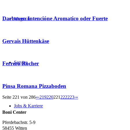
Darboven Intencióne Aromatico oder Fuerte
Magazin
Gervais Hüttenkäse
Service
Ferrero Rocher
Pinsa Romana Pizzaboden
Seite 221 von 286
«
‹
219
220
221
222
223
›
»
Jobs & Karriere
Boni Center
Pferdebachstr. 5-9
58455 Witten