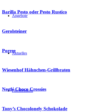
Barilla Pesto oder Pesto Rustico
Angebote
Gerolsteiner
Porree
Aktuelles
Wiesenhof Hähnchen-Grillbraten
Nestlé Choco Crossies
Fischfeinkost
Tony’s Chocolonely Schokolade